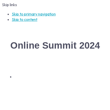
Skip links
Skip to primary navigation
Skip to content
Online Summit 2024
Die exklusive Online-Konferenz von Food-
Gründer:innen für Food-Gründer:innen
23. - 25. April 2024 | Online | 🔁 Replays
verfügbar