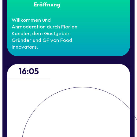
Eröffnung
Willkommen und
Anmoderation durch Florian
Kandler, dem Gastgeber,
Gründer und GF von Food
Innovators.
16:05