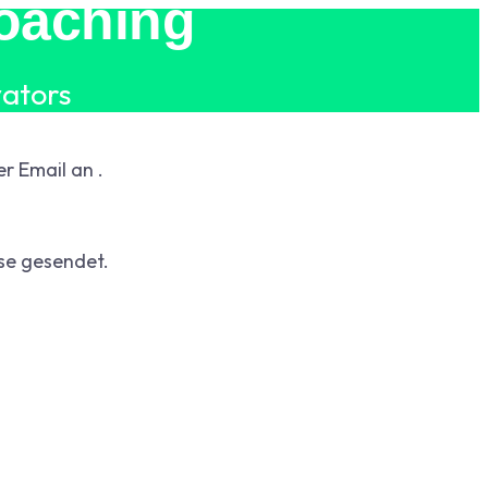
Coaching
vators
r Email an .
se gesendet.